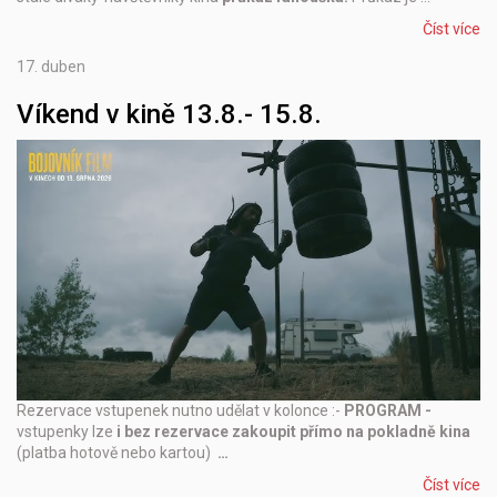
Číst více
17.
duben
Víkend v kině 13.8.- 15.8.
Rezervace vstupenek nutno udělat v kolonce :-
PROGRAM -
vstupenky lze
i bez rezervace zakoupit přímo na pokladně kina
(platba hotově nebo kartou)
…
Číst více