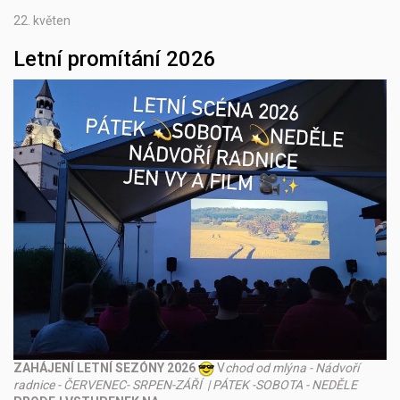
22.
květen
Letní promítání 2026
ZAHÁJENÍ LETNÍ SEZÓNY 2026
V
chod od mlýna - Nádvoří
radnice - ČERVENEC- SRPEN-ZÁŘÍ | PÁTEK -SOBOTA - NEDĚLE