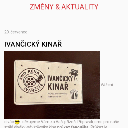
ZMĚNY & AKTUALITY
20.
červenec
IVANČICKÝ KINAŘ
Vážení
diváci
, děkujeme Vám za Vaši přízeň. Připravili jsme pro naše
stálé diváky-návštěvníky kina
průkaz fanouška.
Průkaz je …