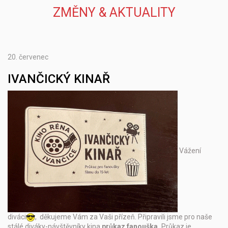
ZMĚNY & AKTUALITY
20.
červenec
IVANČICKÝ KINAŘ
Vážení
diváci
, děkujeme Vám za Vaši přízeň. Připravili jsme pro naše
stálé diváky-návštěvníky kina
průkaz fanouška.
Průkaz je …