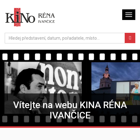
Vítejte na webu KINA RÉNA
IVANČICE