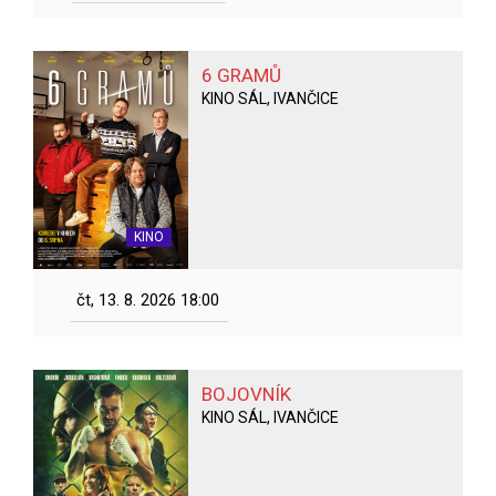
6 GRAMŮ
KINO SÁL, IVANČICE
KINO
čt, 13. 8. 2026 18:00
BOJOVNÍK
KINO SÁL, IVANČICE