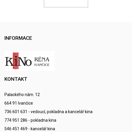
INFORMACE
KONTAKT
Palackého nám. 12
664 91 Ivančice
736 601 631 - vedoucí, pokladna a kancelář kina
774 951 286 - pokladna kina
546 451 469 - kancelář kina