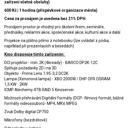
zařízení včetně obsluhy)
600 Kč | 1 hodina (příspěvkové organizace města)
Cena za pronájem je uvedena bez 21% DPH.
Pronájem prostor je vhodný pro školení firem, semináře,
přednášky, reklamní akce, společenské akce, kulturní akce a další
Projekce na plátno přímo z notebooku (lze ovládat z pódia,
například při prezentacích a besedách)
Kino disponuje tímto zařízením:
DCI projektor- min. 2K (4kready) - BARCO DP2K-12C
Splňuje požadavky 2D i na 3D.
Objektiv - Prime Lens 1,95-3,2 DC2K
Lampa (Xenonová lampa) - XBO 2000W / DHP OFR OSRAM
1,5 KW - 2KW
ICMP Alechemy 4TB RAID 5 Kinoserver
Možnosti přehrávání Digitální formáty (DCP- filmový formát, běžné
formáty videosouborů- MP4, MKV, MPEG
Zvuk Dolby digital CP750
Mikrofony (bezdrátové)