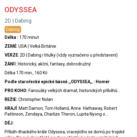
ODYSSEA
2D | Dabing
Dabing
Délka :
170 minut
ZEMĚ
: USA | Velká Británie
VERZE
: 2D | Dabing i titulky (vždy vyznačeno u představení)
ŽÁN
R: Historický, akční, fantasy, dobrodružný
Délka 170 min., 160 Kč
Podle starořecké epické básně ,,ODYSSEA,, : Homér
PRO KOHO:
Fanoušky velkých dramat, historických příběhů...
REŽIE:
Christopher Nolan
HRAJÍ
: Matt Damon, Tom Holland, Anne Hathaway, Robert
Pattinson, Zendaya, Charlize Theron, Lupita Nyong o....
DĚJ:
Příběh ithackého krále Odyssea, vracejícího se domů po trojské