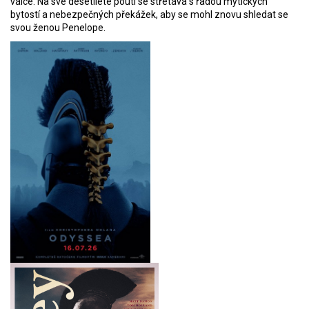
válce. Na své desetileté pouti se střetává s řadou mýtických
bytostí a nebezpečných překážek, aby se mohl znovu shledat se
svou ženou Penelope.