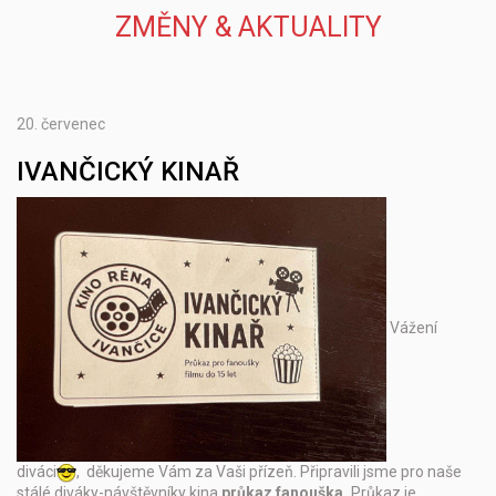
ZMĚNY & AKTUALITY
20.
červenec
IVANČICKÝ KINAŘ
Vážení
diváci
, děkujeme Vám za Vaši přízeň. Připravili jsme pro naše
stálé diváky-návštěvníky kina
průkaz fanouška.
Průkaz je …