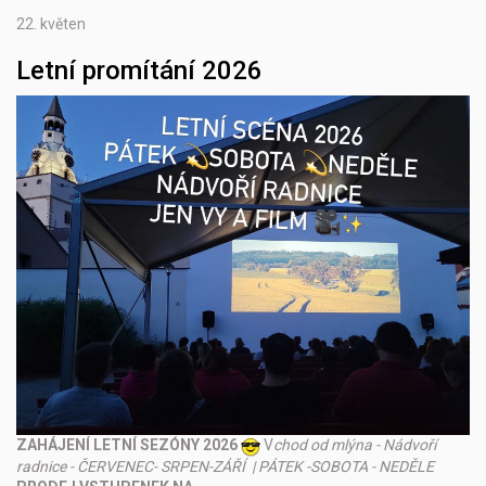
22.
květen
Letní promítání 2026
ZAHÁJENÍ LETNÍ SEZÓNY 2026
V
chod od mlýna - Nádvoří
radnice - ČERVENEC- SRPEN-ZÁŘÍ | PÁTEK -SOBOTA - NEDĚLE